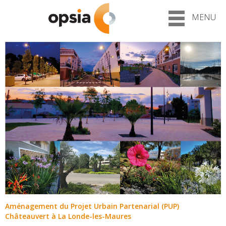
MENU
Aménagement du Projet Urbain Partenarial (PUP)
Châteauvert à La Londe-les-Maures