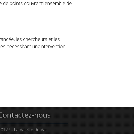
ge de points couvrantl'ensemble de
vancée, les chercheurs et les
es nécessitant uneintervention
Contactez-nous
0127 - La Valette du Var