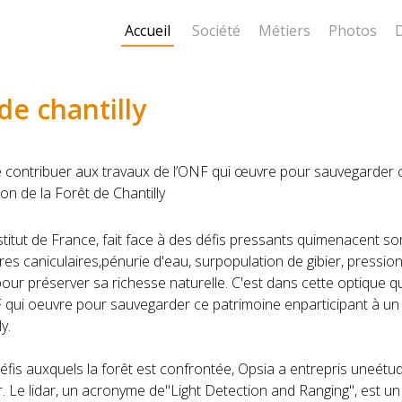
Accueil
Société
Métiers
Photos
de chantilly
e de contribuer aux travaux de l’ONF qui œuvre pour sauvegarder 
on de la Forêt de Chantilly
Institut de France, fait face à des défis pressants quimenacent so
s caniculaires,pénurie d'eau, surpopulation de gibier, pression
pour préserver sa richesse naturelle. C'est dans cette optique que 
F qui oeuvre pour sauvegarder ce patrimoine enparticipant à un
y.
is auxquels la forêt est confrontée, Opsia a entrepris uneétud
. Le lidar, un acronyme de"Light Detection and Ranging", est un 